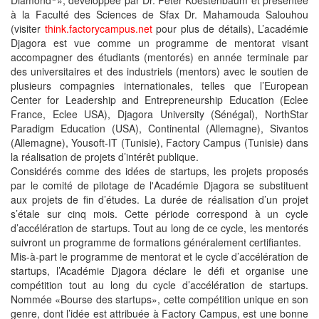
Diamond
», développée par Dr. Peter Koestenbaum et présentée
à la Faculté des Sciences de Sfax Dr. Mahamouda Salouhou
(visiter
think.factorycampus.net
pour plus de détails), L’académie
Djagora est vue comme un programme de mentorat visant
accompagner des étudiants (mentorés) en année terminale par
des universitaires et des industriels (mentors) avec le soutien de
plusieurs compagnies internationales, telles que l’European
Center for Leadership and Entrepreneurship Education (Eclee
France, Eclee USA), Djagora University (Sénégal), NorthStar
Paradigm Education (USA), Continental (Allemagne), Sivantos
(Allemagne), Yousoft-IT (Tunisie), Factory Campus (Tunisie) dans
la réalisation de projets d’intérêt publique.
Considérés comme des idées de startups, les projets proposés
par le comité de pilotage de l'Académie Djagora se substituent
aux projets de fin d’études. La durée de réalisation d’un projet
s’étale sur cinq mois. Cette période correspond à un cycle
d’accélération de startups. Tout au long de ce cycle, les mentorés
suivront un programme de formations généralement certifiantes.
Mis-à-part le programme de mentorat et le cycle d’accélération de
startups, l’Académie Djagora déclare le défi et organise une
compétition tout au long du cycle d’accélération de startups.
Nommée «Bourse des startups», cette compétition unique en son
genre, dont l’idée est attribuée à Factory Campus, est une bonne