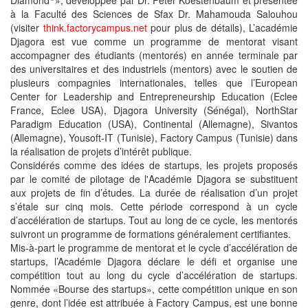
Diamond
», développée par Dr. Peter Koestenbaum et présentée
à la Faculté des Sciences de Sfax Dr. Mahamouda Salouhou
(visiter
think.factorycampus.net
pour plus de détails), L’académie
Djagora est vue comme un programme de mentorat visant
accompagner des étudiants (mentorés) en année terminale par
des universitaires et des industriels (mentors) avec le soutien de
plusieurs compagnies internationales, telles que l’European
Center for Leadership and Entrepreneurship Education (Eclee
France, Eclee USA), Djagora University (Sénégal), NorthStar
Paradigm Education (USA), Continental (Allemagne), Sivantos
(Allemagne), Yousoft-IT (Tunisie), Factory Campus (Tunisie) dans
la réalisation de projets d’intérêt publique.
Considérés comme des idées de startups, les projets proposés
par le comité de pilotage de l'Académie Djagora se substituent
aux projets de fin d’études. La durée de réalisation d’un projet
s’étale sur cinq mois. Cette période correspond à un cycle
d’accélération de startups. Tout au long de ce cycle, les mentorés
suivront un programme de formations généralement certifiantes.
Mis-à-part le programme de mentorat et le cycle d’accélération de
startups, l’Académie Djagora déclare le défi et organise une
compétition tout au long du cycle d’accélération de startups.
Nommée «Bourse des startups», cette compétition unique en son
genre, dont l’idée est attribuée à Factory Campus, est une bonne