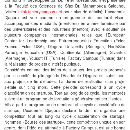
Diamond
», développée par Dr. Peter Koestenbaum et présentée
à la Faculté des Sciences de Sfax Dr. Mahamouda Salouhou
(visiter
think.factorycampus.net
pour plus de détails), L’académie
Djagora est vue comme un programme de mentorat visant
accompagner des étudiants (mentorés) en année terminale par
des universitaires et des industriels (mentors) avec le soutien de
plusieurs compagnies internationales, telles que l’European
Center for Leadership and Entrepreneurship Education (Eclee
France, Eclee USA), Djagora University (Sénégal), NorthStar
Paradigm Education (USA), Continental (Allemagne), Sivantos
(Allemagne), Yousoft-IT (Tunisie), Factory Campus (Tunisie) dans
la réalisation de projets d’intérêt publique.
Considérés comme des idées de startups, les projets proposés
par le comité de pilotage de l'Académie Djagora se substituent
aux projets de fin d’études. La durée de réalisation d’un projet
s’étale sur cinq mois. Cette période correspond à un cycle
d’accélération de startups. Tout au long de ce cycle, les mentorés
suivront un programme de formations généralement certifiantes.
Mis-à-part le programme de mentorat et le cycle d’accélération de
startups, l’Académie Djagora déclare le défi et organise une
compétition tout au long du cycle d’accélération de startups.
Nommée «Bourse des startups», cette compétition unique en son
genre, dont l’idée est attribuée à Factory Campus, est une bonne