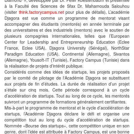
Diamond
», développée par Dr. Peter Koestenbaum et présentée
à la Faculté des Sciences de Sfax Dr. Mahamouda Salouhou
(visiter
think.factorycampus.net
pour plus de détails), L’académie
Djagora est vue comme un programme de mentorat visant
accompagner des étudiants (mentorés) en année terminale par
des universitaires et des industriels (mentors) avec le soutien de
plusieurs compagnies internationales, telles que l’European
Center for Leadership and Entrepreneurship Education (Eclee
France, Eclee USA), Djagora University (Sénégal), NorthStar
Paradigm Education (USA), Continental (Allemagne), Sivantos
(Allemagne), Yousoft-IT (Tunisie), Factory Campus (Tunisie) dans
la réalisation de projets d’intérêt publique.
Considérés comme des idées de startups, les projets proposés
par le comité de pilotage de l'Académie Djagora se substituent
aux projets de fin d’études. La durée de réalisation d’un projet
s’étale sur cinq mois. Cette période correspond à un cycle
d’accélération de startups. Tout au long de ce cycle, les mentorés
suivront un programme de formations généralement certifiantes.
Mis-à-part le programme de mentorat et le cycle d’accélération de
startups, l’Académie Djagora déclare le défi et organise une
compétition tout au long du cycle d’accélération de startups.
Nommée «Bourse des startups», cette compétition unique en son
genre, dont l’idée est attribuée à Factory Campus, est une bonne