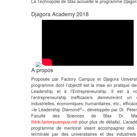
La Technopôle de Sfax accueille le programme Djag
Djagora Academy 2018
A propos
Proposée par Factory Campus et Djagora Universi
programme dont l’objectif est la mise en pratique de
Leadership et à l’Entrepreneurship. Il est à n
l’entrepreneurship inefficace/s demeure/ent un
industrielles, économiques, humanitaires, etc., effica
®
«le Leadership Diamond
», développée par Dr. Pete
Faculté des Sciences de Sfax Dr. Maha
think.factorycampus.net
pour plus de détails), L’ac
programme de mentorat visant accompagner des é
terminale par des universitaires et des industrie