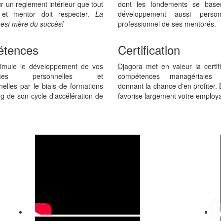
r un reglement intérieur que tout
dont les fondements se base
 et mentor doit respecter.
La
développement aussi perso
e est mère du succès!
professionnel de ses mentorés.
tences
Certification
timule le développement de vos
Djagora met en valeur la certif
ences personnelles et
compétences managériales
nelles par le biais de formations
donnant la chance d'en profiter. E
ng de son cycle d'accélération de
favorise largement votre employab