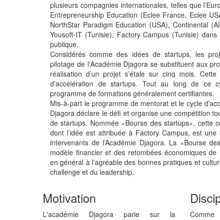
plusieurs compagnies internationales, telles que l’E
Entrepreneurship Education (Eclee France, Eclee USA
NorthStar Paradigm Education (USA), Continental (Al
Yousoft-IT (Tunisie), Factory Campus (Tunisie) dans la
publique.
Considérés comme des idées de startups, les proj
pilotage de l'Académie Djagora se substituent aux pro
réalisation d’un projet s’étale sur cinq mois. Cett
d’accélération de startups. Tout au long de ce c
programme de formations généralement certifiantes.
Mis-à-part le programme de mentorat et le cycle d’acc
Djagora déclare le défi et organise une compétition to
de startups. Nommée «Bourse des startups», cette c
dont l’idée est attribuée à Factory Campus, est une
intervenants de l’Académie Djagora. La «Bourse des s
modèle financier et des retombées économiques de la
en général à l’agréable des bonnes pratiques et cultur
challenge et du leadership.
Motivation
Discip
L'académie Djagora parie sur la
Comme t