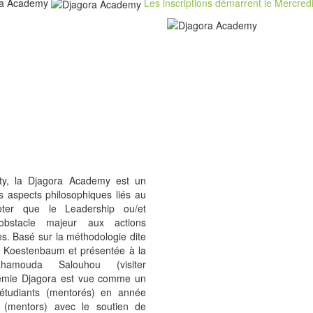
ora Academy
Les inscriptions démarrent le Mercred
ty, la Djagora Academy est un
s aspects philosophiques liés au
oter que le Leadership ou/et
 obstacle majeur aux actions
ces. Basé sur la méthodologie dite
r Koestenbaum et présentée à la
mouda Salouhou (visiter
adémie Djagora est vue comme un
tudiants (mentorés) en année
ls (mentors) avec le soutien de