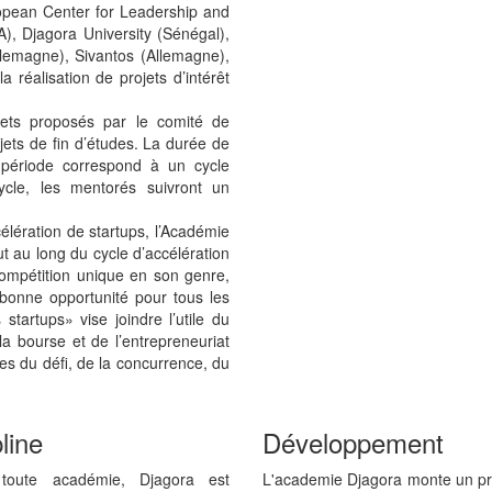
uropean Center for Leadership and
), Djagora University (Sénégal),
lemagne), Sivantos (Allemagne),
 réalisation de projets d’intérêt
ets proposés par le comité de
jets de fin d’études. La durée de
e période correspond à un cycle
ycle, les mentorés suivront un
élération de startups, l’Académie
ut au long du cycle d’accélération
ompétition unique en son genre,
 bonne opportunité pour tous les
tartups» vise joindre l’utile du
 bourse et de l’entrepreneuriat
es du défi, de la concurrence, du
line
Développement
oute académie, Djagora est
L'academie Djagora monte un 